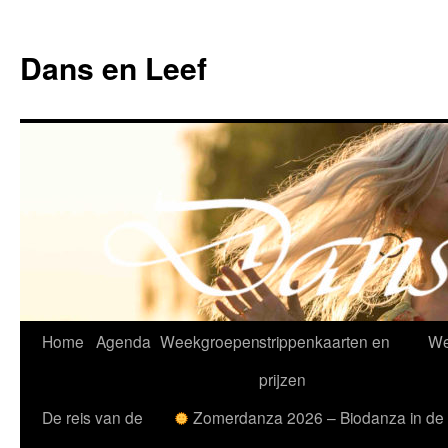
Skip
to
Dans en Leef
content
Home
Agenda
Weekgroepen
strippenkaarten en
We
prijzen
De reis van de
Zomerdanza 2026 – Biodanza in de