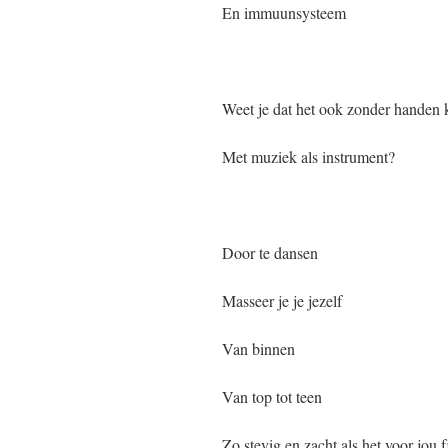
En immuunsysteem
Weet je dat het ook zonder handen 
Met muziek als instrument?
Door te dansen
Masseer je je jezelf
Van binnen
Van top tot teen
Zo stevig en zacht als het voor jou fi