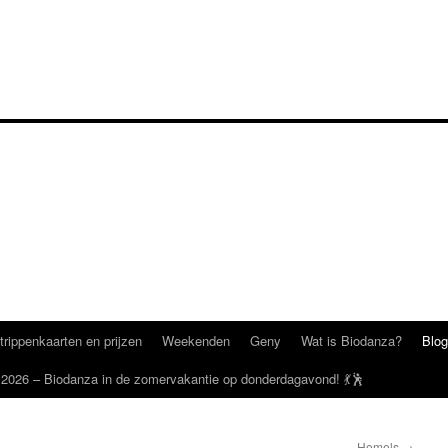
trippenkaarten en prijzen
Weekenden
Geny
Wat is Biodanza?
Blog
2026 – Biodanza in de zomervakantie op donderdagavond! 💃🕺
Hemels
→