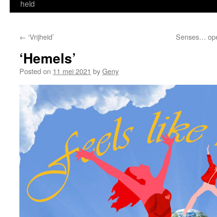
held
←
‘Vrijheid’
Senses… open
‘Hemels’
Posted on
11 mei 2021
by
Geny